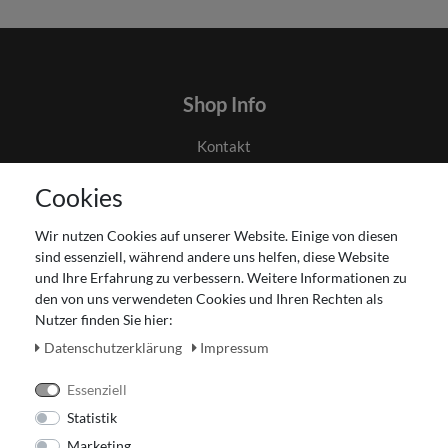
Shop Info
Kontakt
AGB
Cookies
Datenschutz
Gutscheinabwicklung
Wir nutzen Cookies auf unserer Website. Einige von diesen
Impressum
sind essenziell, während andere uns helfen, diese Website
Widerrufsrecht
und Ihre Erfahrung zu verbessern. Weitere Informationen zu
den von uns verwendeten Cookies und Ihren Rechten als
Zahlung und Versand
Nutzer finden Sie hier:
Unser Ladengeschäft
Daten­schutz­erklärung
Impressum
Essenziell
Statistik
Marketing