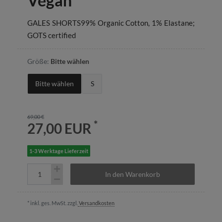
Vegan
GALES SHORTS99% Organic Cotton, 1% Elastane;
GOTS certified
Größe:
Bitte wählen
Bitte wählen
S
69,00 €
*
27,00 EUR
1-3 Werktage Lieferzeit
In den Warenkorb
* inkl. ges. MwSt. zzgl.
Versandkosten