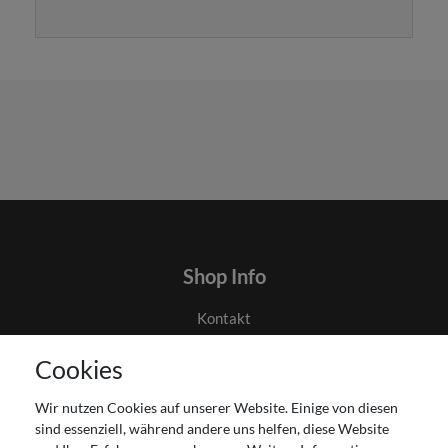
Shop Info
Kontakt
AGB
Cookies
Datenschutz
Gutscheinabwicklung
Wir nutzen Cookies auf unserer Website. Einige von diesen
Impressum
sind essenziell, während andere uns helfen, diese Website