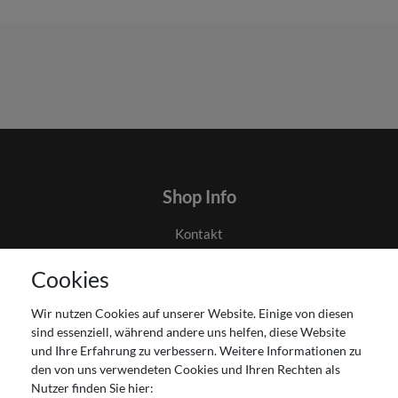
Shop Info
Kontakt
AGB
Cookies
Datenschutz
Gutscheinabwicklung
Wir nutzen Cookies auf unserer Website. Einige von diesen
Impressum
sind essenziell, während andere uns helfen, diese Website
Widerrufsrecht
und Ihre Erfahrung zu verbessern. Weitere Informationen zu
den von uns verwendeten Cookies und Ihren Rechten als
Zahlung und Versand
Nutzer finden Sie hier:
Unser Ladengeschäft