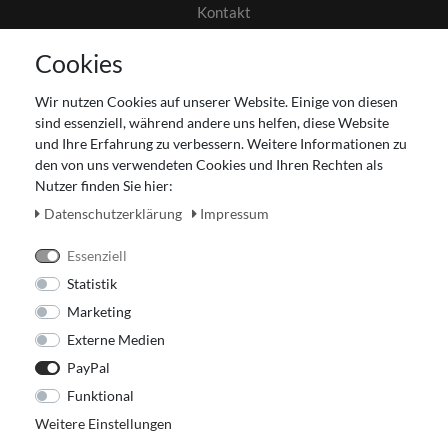
Kontakt
AGB
Cookies
Datenschutz
Gutscheinabwicklung
Wir nutzen Cookies auf unserer Website. Einige von diesen
Impressum
sind essenziell, während andere uns helfen, diese Website
Widerrufsrecht
und Ihre Erfahrung zu verbessern. Weitere Informationen zu
den von uns verwendeten Cookies und Ihren Rechten als
Zahlung und Versand
Nutzer finden Sie hier:
Unser Ladengeschäft
Daten­schutz­erklärung
Impressum
Essenziell
Statistik
Marketing
Externe Medien
PayPal
Funktional
Weitere Einstellungen