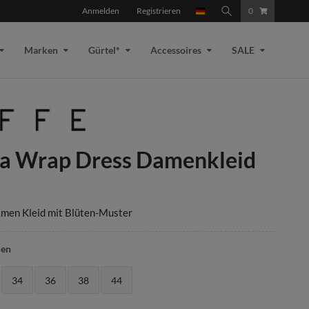
Anmelden
Registrieren
0
Marken
Gürtel*
Accessoires
SALE
a Wrap Dress Damenkleid
men Kleid mit Blüten-Muster
len
34
36
38
44