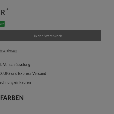
*
UR
eit
In den Warenkorb
ersandkosten
SL-Verschlüsselung
D, UPS und Express Versand
echnung einkaufen
 FARBEN