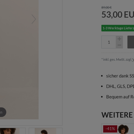
89,00 €
53,00 E
1-3 Werktage Lieferz
* inkl. ges. MwSt. zzgl.
V
sicher dank S
DHL, GLS, DP
Bequem auf R
en
WEITERE
-41%