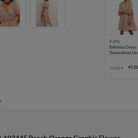
Kaffe
KAhilma Dress
Damenkleid Or
47,0
79,00 €
er