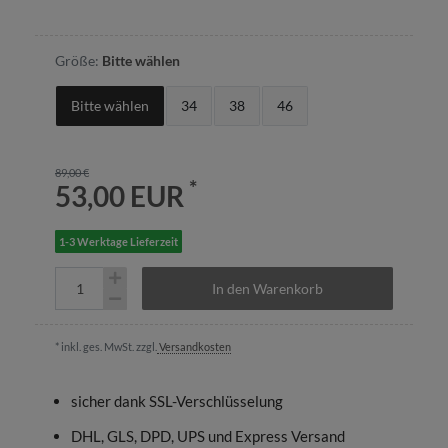
Größe:
Bitte wählen
Bitte wählen
34
38
46
89,00 €
*
53,00 EUR
1-3 Werktage Lieferzeit
In den Warenkorb
* inkl. ges. MwSt. zzgl.
Versandkosten
sicher dank SSL-Verschlüsselung
DHL, GLS, DPD, UPS und Express Versand