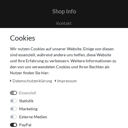
Shop Info
Kontakt
AGB
Cookies
Datenschutz
Gutscheinabwicklung
Wir nutzen Cookies auf unserer Website. Einige von diesen
Impressum
sind essenziell, während andere uns helfen, diese Website
Widerrufsrecht
und Ihre Erfahrung zu verbessern. Weitere Informationen zu
den von uns verwendeten Cookies und Ihren Rechten als
Zahlung und Versand
Nutzer finden Sie hier:
Unser Ladengeschäft
Daten­schutz­erklärung
Impressum
Essenziell
Statistik
Marketing
Externe Medien
PayPal