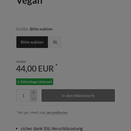
Vegan
Größe:
Bitte wählen
Bitte wählen
XL
74,90 €
*
44,00 EUR
1-3 Werktage Lieferzeit
In den Warenkorb
* inkl. ges. MwSt. zzgl.
Versandkosten
sicher dank SSL-Verschlüsselung