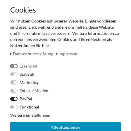
AGB
Cookies
Datenschutz
Gutscheinabwicklung
Wir nutzen Cookies auf unserer Website. Einige von diesen
Impressum
sind essenziell, während andere uns helfen, diese Website
Widerrufsrecht
und Ihre Erfahrung zu verbessern. Weitere Informationen zu
den von uns verwendeten Cookies und Ihren Rechten als
Zahlung und Versand
Nutzer finden Sie hier:
Unser Ladengeschäft
Daten­schutz­erklärung
Impressum
Essenziell
Statistik
Marketing
Externe Medien
PayPal
Funktional
Weitere Einstellungen
Alle akzeptieren