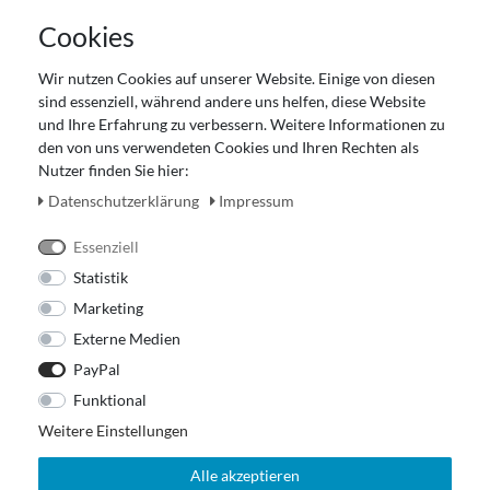
AGB
Cookies
Datenschutz
Gutscheinabwicklung
Wir nutzen Cookies auf unserer Website. Einige von diesen
Impressum
sind essenziell, während andere uns helfen, diese Website
Widerrufsrecht
und Ihre Erfahrung zu verbessern. Weitere Informationen zu
den von uns verwendeten Cookies und Ihren Rechten als
Zahlung und Versand
Nutzer finden Sie hier:
Unser Ladengeschäft
Daten­schutz­erklärung
Impressum
Essenziell
Statistik
Marketing
Externe Medien
PayPal
Funktional
Weitere Einstellungen
Alle akzeptieren