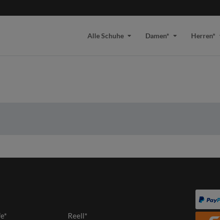
Alle Schuhe
Damen*
Herren*
fe*
Reell*