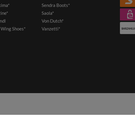
ima*
Sendra Boots*
ine*
Saola*
ndl
Von Dutch*
 Wing Shoes*
Vanzetti*