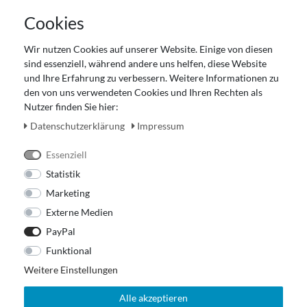
AGB
Cookies
Datenschutz
Gutscheinabwicklung
Wir nutzen Cookies auf unserer Website. Einige von diesen
Impressum
sind essenziell, während andere uns helfen, diese Website
Widerrufsrecht
und Ihre Erfahrung zu verbessern. Weitere Informationen zu
den von uns verwendeten Cookies und Ihren Rechten als
Zahlung und Versand
Nutzer finden Sie hier:
Unser Ladengeschäft
Daten­schutz­erklärung
Impressum
Essenziell
Statistik
Marketing
Externe Medien
PayPal
Funktional
Weitere Einstellungen
Alle akzeptieren