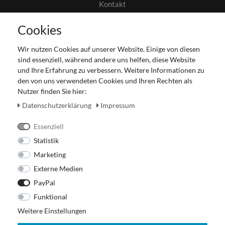
Kontakt
AGB
Cookies
Datenschutz
Gutscheinabwicklung
Wir nutzen Cookies auf unserer Website. Einige von diesen
Impressum
sind essenziell, während andere uns helfen, diese Website
Widerrufsrecht
und Ihre Erfahrung zu verbessern. Weitere Informationen zu
den von uns verwendeten Cookies und Ihren Rechten als
Zahlung und Versand
Nutzer finden Sie hier:
Unser Ladengeschäft
Daten­schutz­erklärung
Impressum
Essenziell
Statistik
Marketing
Externe Medien
PayPal
Funktional
Weitere Einstellungen