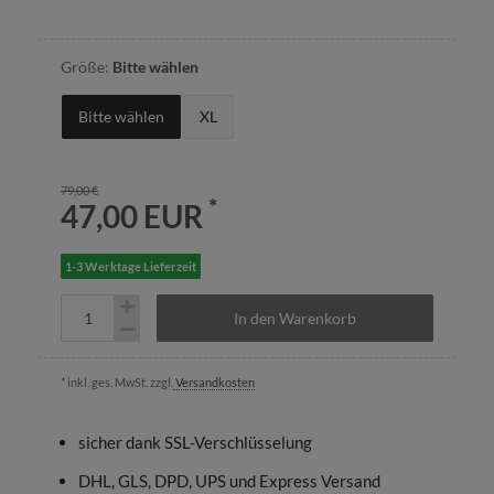
Größe:
Bitte wählen
Bitte wählen
XL
79,00 €
*
47,00 EUR
1-3 Werktage Lieferzeit
In den Warenkorb
* inkl. ges. MwSt. zzgl.
Versandkosten
sicher dank SSL-Verschlüsselung
DHL, GLS, DPD, UPS und Express Versand