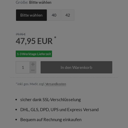
Größe:
Bitte wählen
Bitte wählen
40
42
79,95 €
*
47,95 EUR
1-3 Werktage Lieferzeit
In den Warenkorb
* inkl. ges. MwSt. zzgl.
Versandkosten
sicher dank SSL-Verschlüsselung
DHL, GLS, DPD, UPS und Express Versand
Bequem auf Rechnung einkaufen