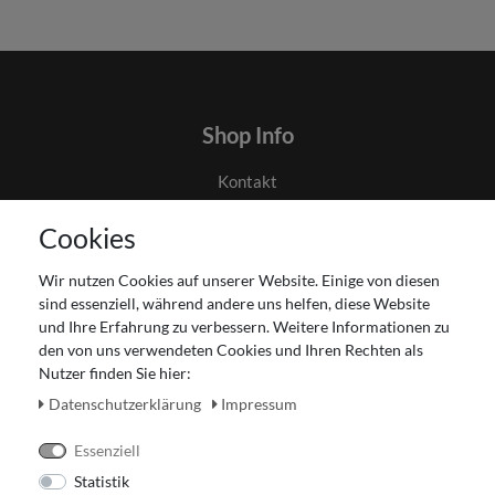
Shop Info
Kontakt
AGB
Cookies
Datenschutz
Gutscheinabwicklung
Wir nutzen Cookies auf unserer Website. Einige von diesen
Impressum
sind essenziell, während andere uns helfen, diese Website
Widerrufsrecht
und Ihre Erfahrung zu verbessern. Weitere Informationen zu
den von uns verwendeten Cookies und Ihren Rechten als
Zahlung und Versand
Nutzer finden Sie hier:
Unser Ladengeschäft
Daten­schutz­erklärung
Impressum
Essenziell
Statistik