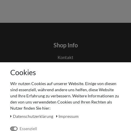
Shop Info
Kontakt
AGB
Cookies
Datenschutz
Gutscheinabwicklung
Wir nutzen Cookies auf unserer Website. Einige von diesen
Impressum
sind essenziell, während andere uns helfen, diese Website
Widerrufsrecht
und Ihre Erfahrung zu verbessern. Weitere Informationen zu
den von uns verwendeten Cookies und Ihren Rechten als
Zahlung und Versand
Nutzer finden Sie hier:
Unser Ladengeschäft
Daten­schutz­erklärung
Impressum
Essenziell