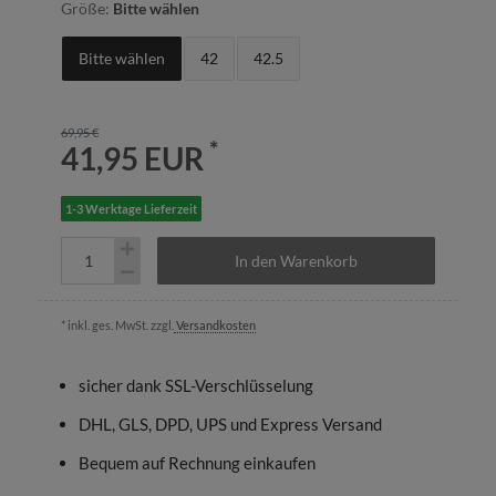
Größe:
Bitte wählen
Bitte wählen
42
42.5
69,95 €
*
41,95 EUR
1-3 Werktage Lieferzeit
In den Warenkorb
* inkl. ges. MwSt. zzgl.
Versandkosten
sicher dank SSL-Verschlüsselung
DHL, GLS, DPD, UPS und Express Versand
Bequem auf Rechnung einkaufen