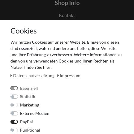
Shop Info
Kontakt
AGB
Cookies
Datenschutz
Gutscheinabwicklung
Wir nutzen Cookies auf unserer Website. Einige von diesen
Impressum
sind essenziell, während andere uns helfen, diese Website
Widerrufsrecht
und Ihre Erfahrung zu verbessern. Weitere Informationen zu
den von uns verwendeten Cookies und Ihren Rechten als
Zahlung und Versand
Nutzer finden Sie hier:
Unser Ladengeschäft
Daten­schutz­erklärung
Impressum
Essenziell
Statistik
Marketing
Externe Medien
PayPal
Funktional