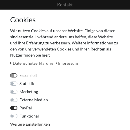
Kontakt
AGB
Cookies
Datenschutz
Gutscheinabwicklung
Wir nutzen Cookies auf unserer Website. Einige von diesen
Impressum
sind essenziell, während andere uns helfen, diese Website
Widerrufsrecht
und Ihre Erfahrung zu verbessern. Weitere Informationen zu
den von uns verwendeten Cookies und Ihren Rechten als
Zahlung und Versand
Nutzer finden Sie hier:
Unser Ladengeschäft
Daten­schutz­erklärung
Impressum
Essenziell
Statistik
Marketing
Externe Medien
PayPal
Funktional
Weitere Einstellungen