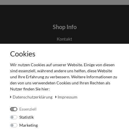
Shop Info
Kontakt
AGB
Cookies
Datenschutz
Gutscheinabwicklung
Wir nutzen Cookies auf unserer Website. Einige von diesen
Impressum
sind essenziell, während andere uns helfen, diese Website
Widerrufsrecht
und Ihre Erfahrung zu verbessern. Weitere Informationen zu
den von uns verwendeten Cookies und Ihren Rechten als
Zahlung und Versand
Nutzer finden Sie hier:
Unser Ladengeschäft
Daten­schutz­erklärung
Impressum
Essenziell
Statistik
Marketing