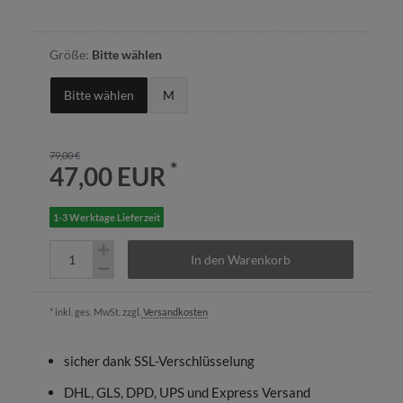
Größe:
Bitte wählen
Bitte wählen
M
79,00 €
*
47,00 EUR
1-3 Werktage Lieferzeit
In den Warenkorb
* inkl. ges. MwSt. zzgl.
Versandkosten
sicher dank SSL-Verschlüsselung
DHL, GLS, DPD, UPS und Express Versand