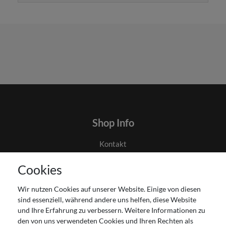
Shop Info
Kontakt
AGB
Cookies
Datenschutz
Gutscheinabwicklung
Wir nutzen Cookies auf unserer Website. Einige von diesen
Impressum
sind essenziell, während andere uns helfen, diese Website
Widerrufsrecht
und Ihre Erfahrung zu verbessern. Weitere Informationen zu
den von uns verwendeten Cookies und Ihren Rechten als
Zahlung und Versand