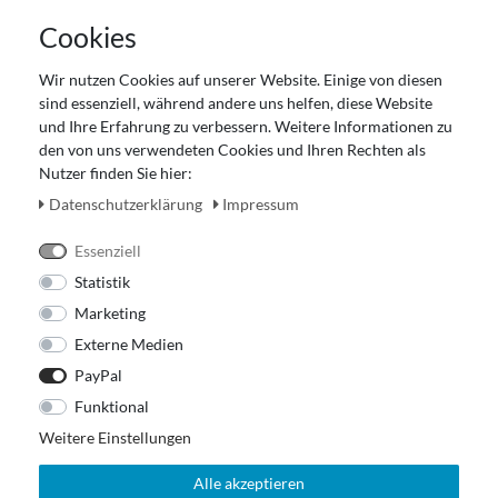
AGB
Cookies
Datenschutz
Gutscheinabwicklung
Wir nutzen Cookies auf unserer Website. Einige von diesen
Impressum
sind essenziell, während andere uns helfen, diese Website
Widerrufsrecht
und Ihre Erfahrung zu verbessern. Weitere Informationen zu
den von uns verwendeten Cookies und Ihren Rechten als
Zahlung und Versand
Nutzer finden Sie hier:
Unser Ladengeschäft
Daten­schutz­erklärung
Impressum
Essenziell
Statistik
Marketing
Externe Medien
PayPal
Funktional
Weitere Einstellungen
Alle akzeptieren