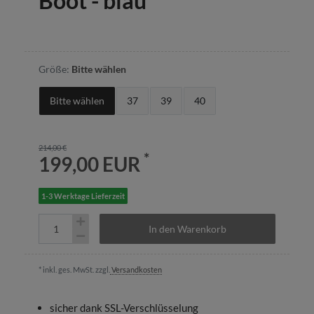
Boot - blau
Größe:
Bitte wählen
Bitte wählen
37
39
40
214,00 €
*
199,00 EUR
1-3 Werktage Lieferzeit
In den Warenkorb
* inkl. ges. MwSt. zzgl.
Versandkosten
sicher dank SSL-Verschlüsselung