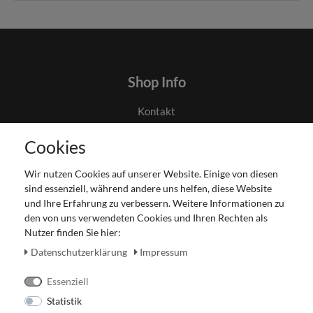
Shop Info
Kontakt
AGB
Cookies
Datenschutz
Gutscheinabwicklung
Wir nutzen Cookies auf unserer Website. Einige von diesen
Impressum
sind essenziell, während andere uns helfen, diese Website
Widerrufsrecht
und Ihre Erfahrung zu verbessern. Weitere Informationen zu
den von uns verwendeten Cookies und Ihren Rechten als
Zahlung und Versand
Nutzer finden Sie hier:
Unser Ladengeschäft
Daten­schutz­erklärung
Impressum
Essenziell
Statistik