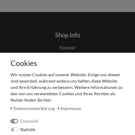
Shop Info
Kontakt
AGB
Cookies
Datenschutz
Gutscheinabwicklung
Wir nutzen Cookies auf unserer Website. Einige von diesen
Impressum
sind essenziell, während andere uns helfen, diese Website
Widerrufsrecht
und Ihre Erfahrung zu verbessern. Weitere Informationen zu
den von uns verwendeten Cookies und Ihren Rechten als
Zahlung und Versand
Nutzer finden Sie hier:
Unser Ladengeschäft
Daten­schutz­erklärung
Impressum
Essenziell
Statistik