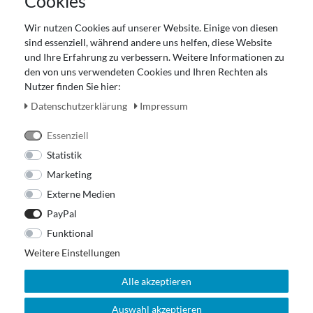
Cookies
Datenschutz
Gutscheinabwicklung
Wir nutzen Cookies auf unserer Website. Einige von diesen
Impressum
sind essenziell, während andere uns helfen, diese Website
Widerrufsrecht
und Ihre Erfahrung zu verbessern. Weitere Informationen zu
den von uns verwendeten Cookies und Ihren Rechten als
Zahlung und Versand
Nutzer finden Sie hier:
Unser Ladengeschäft
Daten­schutz­erklärung
Impressum
Essenziell
Statistik
Marketing
Externe Medien
PayPal
Funktional
Weitere Einstellungen
Alle akzeptieren
Auswahl akzeptieren