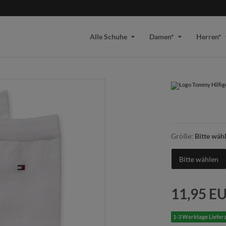
Alle Schuhe
Damen*
Herren*
Größe:
Bitte wäh
Bitte wählen
11,95 E
1-3 Werktage Lieferz