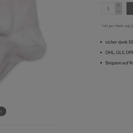
* inkl. ges. MwSt. zzgl.
V
sicher dank S
DHL, GLS, DP
Bequem auf R
en