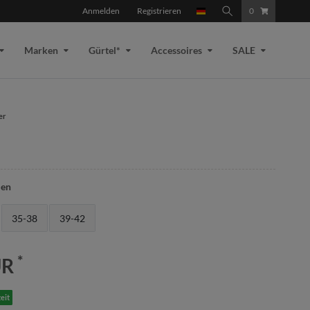
Anmelden
Registrieren
0
Marken
Gürtel*
Accessoires
SALE
len
35-38
39-42
*
UR
eit