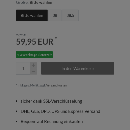
Größe:
Bitte wählen
Bitte wählen
38
38.5
99,95 €
*
59,95 EUR
1-3 Werktage Lieferzeit
In den Warenkorb
* inkl. ges. MwSt. zzgl.
Versandkosten
sicher dank SSL-Verschlüsselung
DHL, GLS, DPD, UPS und Express Versand
Bequem auf Rechnung einkaufen