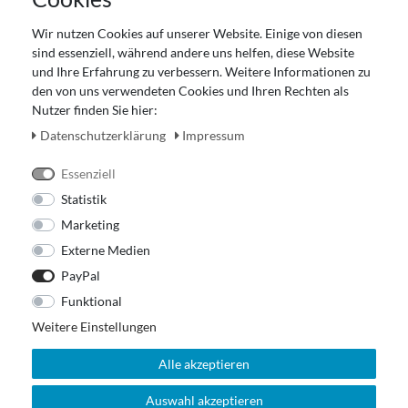
Gutscheinabwicklung
Wir nutzen Cookies auf unserer Website. Einige von diesen
Impressum
sind essenziell, während andere uns helfen, diese Website
Widerrufsrecht
und Ihre Erfahrung zu verbessern. Weitere Informationen zu
den von uns verwendeten Cookies und Ihren Rechten als
Zahlung und Versand
Nutzer finden Sie hier:
Unser Ladengeschäft
Daten­schutz­erklärung
Impressum
Essenziell
Statistik
Marketing
Externe Medien
PayPal
Funktional
Weitere Einstellungen
Alle akzeptieren
Auswahl akzeptieren