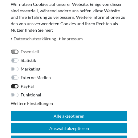
Gutscheinabwicklung
Wir nutzen Cookies auf unserer Website. Einige von diesen
Impressum
sind essenziell, während andere uns helfen, diese Website
Widerrufsrecht
und Ihre Erfahrung zu verbessern. Weitere Informationen zu
den von uns verwendeten Cookies und Ihren Rechten als
Zahlung und Versand
Nutzer finden Sie hier:
Unser Ladengeschäft
Daten­schutz­erklärung
Impressum
Essenziell
Statistik
Marketing
Externe Medien
PayPal
Funktional
Weitere Einstellungen
Alle akzeptieren
Auswahl akzeptieren
© 2026 Out Of The Box. All rights reserved.