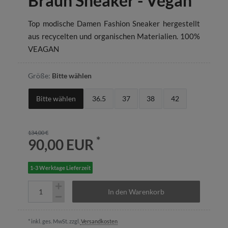
Braun Sneaker - Vegan
Top modische Damen Fashion Sneaker hergestellt
aus recycelten und organischen Materialien. 100%
VEAGAN
Größe:
Bitte wählen
Bitte wählen
36.5
37
38
42
134,00 €
*
90,00 EUR
1-3 Werktage Lieferzeit
In den Warenkorb
* inkl. ges. MwSt. zzgl.
Versandkosten