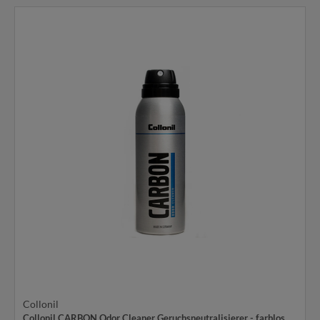
Collonil
Collonil CARBON Odor Cleaner Geruchsneutralisierer - farblos