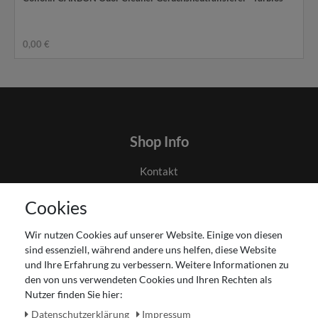
0,00 €
Shop Info
Kontakt
AGB
Cookies
Datenschutz
Gutscheinabwicklung
Wir nutzen Cookies auf unserer Website. Einige von diesen
Impressum
sind essenziell, während andere uns helfen, diese Website
Widerrufsrecht
und Ihre Erfahrung zu verbessern. Weitere Informationen zu
den von uns verwendeten Cookies und Ihren Rechten als
Zahlung und Versand
Nutzer finden Sie hier:
Unser Ladengeschäft
Daten­schutz­erklärung
Impressum