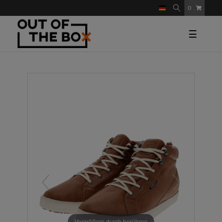
0
☰
Vergrößern durch berühren