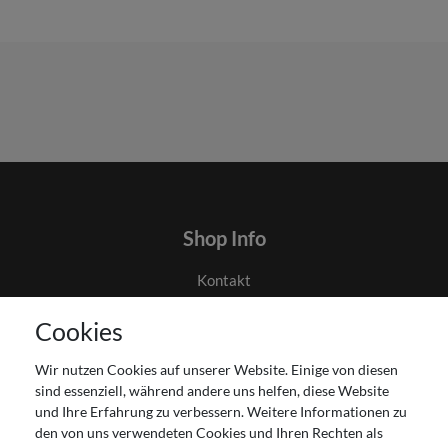
Shop Info
Kontakt
AGB
Cookies
Datenschutz
Gutscheinabwicklung
Wir nutzen Cookies auf unserer Website. Einige von diesen
Impressum
sind essenziell, während andere uns helfen, diese Website
Widerrufsrecht
und Ihre Erfahrung zu verbessern. Weitere Informationen zu
den von uns verwendeten Cookies und Ihren Rechten als
Zahlung und Versand