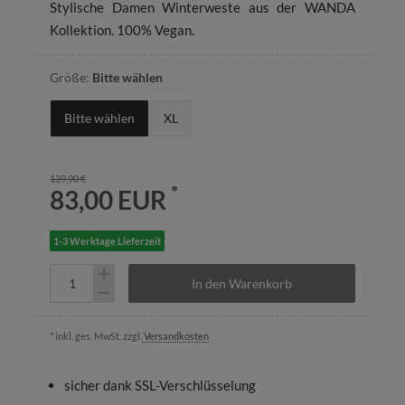
Stylische Damen Winterweste aus der WANDA
Kollektion. 100% Vegan.
Größe:
Bitte wählen
Bitte wählen
XL
139,90 €
*
83,00 EUR
1-3 Werktage Lieferzeit
In den Warenkorb
* inkl. ges. MwSt. zzgl.
Versandkosten
sicher dank SSL-Verschlüsselung