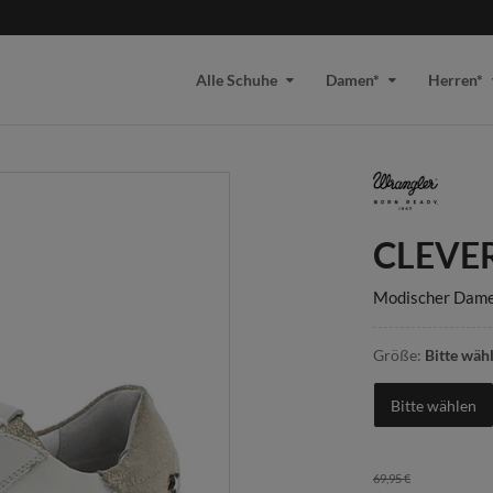
Alle Schuhe
Damen*
Herren*
CLEVER
Modischer Dam
Größe:
Bitte wäh
Bitte wählen
69,95 €