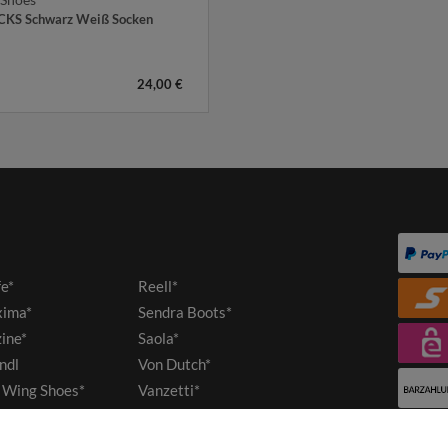
KS Schwarz Weiß Socken
24,00 €
fe*
Reell*
ima*
Sendra Boots*
ine*
Saola*
ndl
Von Dutch*
 Wing Shoes*
Vanzetti*