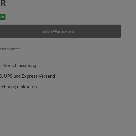
*
UR
eit
In den Warenkorb
ersandkosten
SL-Verschlüsselung
D, UPS und Express Versand
echnung einkaufen