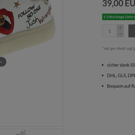
39,00 E
1-3 Werktage Lieferz
* inkl. ges. MwSt. zzgl.
V
en
sicher dank S
DHL, GLS, DP
Bequem auf R