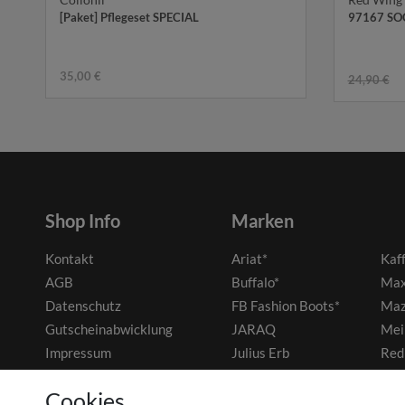
[Paket] Pflegeset SPECIAL
97167 SOC
35,00 €
24,90 €
Shop Info
Marken
Kontakt
Ariat*
Kaf
AGB
Buffalo*
Max
Datenschutz
FB Fashion Boots*
Maz
Gutscheinabwicklung
JARAQ
Mei
Impressum
Julius Erb
Red
Widerrufsrecht
Cookies
Zahlung und Versand