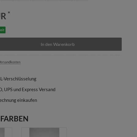
*
UR
eit
In den Warenkorb
ersandkosten
SL-Verschlüsselung
D, UPS und Express Versand
echnung einkaufen
 FARBEN