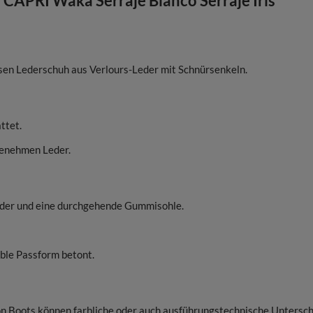
CAPRI Waka Serraje Blanco Serraje Iris
sen Lederschuh aus Verlours-Leder mit Schnürsenkeln.
ttet.
genehmen Leder.
eder und eine durchgehende Gummisohle.
table Passform betont.
on Boots können farbliche oder auch ausführungstechnische Untersc