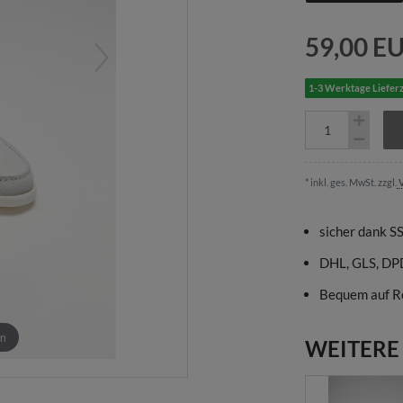
59,00 E
1-3 Werktage Lieferz
* inkl. ges. MwSt. zzgl.
V
sicher dank S
DHL, GLS, DP
Bequem auf R
en
WEITERE