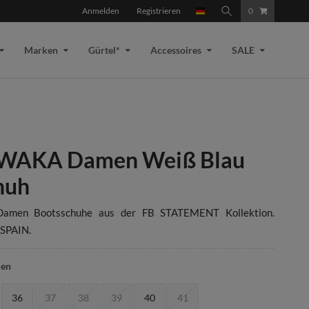
Anmelden
Registrieren
0
Marken
Gürtel*
Accessoires
SALE
WAKA Damen Weiß Blau
huh
Damen Bootsschuhe aus der FB STATEMENT Kollektion.
SPAIN.
len
36
37
38
39
40
41