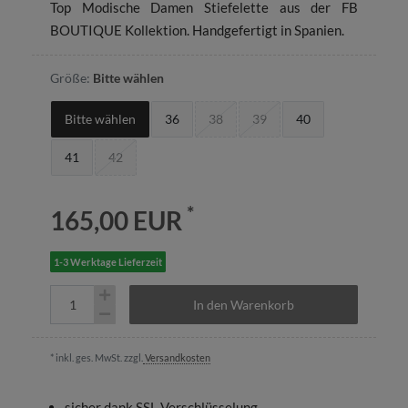
Top Modische Damen Stiefelette aus der FB
BOUTIQUE Kollektion. Handgefertigt in Spanien.
Größe:
Bitte wählen
Bitte wählen
36
38
39
40
41
42
*
165,00 EUR
1-3 Werktage Lieferzeit
In den Warenkorb
* inkl. ges. MwSt. zzgl.
Versandkosten
sicher dank SSL-Verschlüsselung