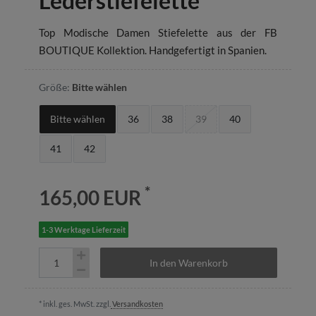
Lederstiefelette
Top Modische Damen Stiefelette aus der FB
BOUTIQUE Kollektion. Handgefertigt in Spanien.
Größe:
Bitte wählen
Bitte wählen
36
38
39
40
41
42
*
165,00 EUR
1-3 Werktage Lieferzeit
In den Warenkorb
* inkl. ges. MwSt. zzgl.
Versandkosten