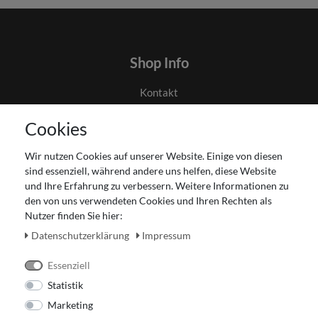
Shop Info
Kontakt
AGB
Cookies
Datenschutz
Gutscheinabwicklung
Wir nutzen Cookies auf unserer Website. Einige von diesen
Impressum
sind essenziell, während andere uns helfen, diese Website
Widerrufsrecht
und Ihre Erfahrung zu verbessern. Weitere Informationen zu
den von uns verwendeten Cookies und Ihren Rechten als
Zahlung und Versand
Nutzer finden Sie hier:
Unser Ladengeschäft
Daten­schutz­erklärung
Impressum
Essenziell
Statistik
Marketing