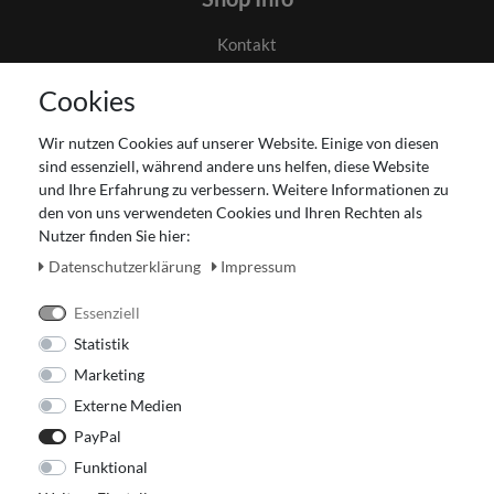
Kontakt
AGB
Cookies
Datenschutz
Gutscheinabwicklung
Wir nutzen Cookies auf unserer Website. Einige von diesen
Impressum
sind essenziell, während andere uns helfen, diese Website
Widerrufsrecht
und Ihre Erfahrung zu verbessern. Weitere Informationen zu
den von uns verwendeten Cookies und Ihren Rechten als
Zahlung und Versand
Nutzer finden Sie hier:
Unser Ladengeschäft
Daten­schutz­erklärung
Impressum
Essenziell
Statistik
Marketing
Externe Medien
PayPal
Funktional