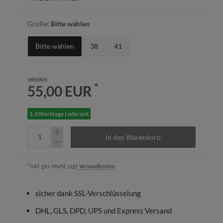
Größe:
Bitte wählen
Bitte wählen
38
41
180,00 €
*
55,00 EUR
1-3 Werktage Lieferzeit
In den Warenkorb
* inkl. ges. MwSt. zzgl.
Versandkosten
sicher dank SSL-Verschlüsselung
DHL, GLS, DPD, UPS und Express Versand