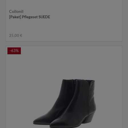
Collonil
[Paket] Pflegeset SUEDE
25,00 €
-63%